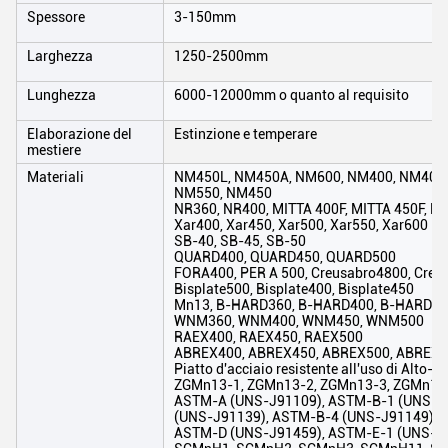
Spessore
3-150mm
Larghezza
1250-2500mm
Lunghezza
6000-12000mm o quanto al requisito
Elaborazione del
Estinzione e temperare
mestiere
Materiali
NM450L, NM450A, NM600, NM400, NM400L
NM550, NM450
NR360, NR400, MITTA 400F, MITTA 450F, M
Xar400, Xar450, Xar500, Xar550, Xar600
SB-40, SB-45, SB-50
QUARD400, QUARD450, QUARD500
FORA400, PER A 500, Creusabro4800, Creu
Bisplate500, Bisplate400, Bisplate450
Mn13, B-HARD360, B-HARD400, B-HARD45
WNM360, WNM400, WNM450, WNM500
RAEX400, RAEX450, RAEX500
ABREX400, ABREX450, ABREX500, ABREX
Piatto d'acciaio resistente all'uso di Alto-m
ZGMn13-1, ZGMn13-2, ZGMn13-3, ZGMn13
ASTM-A (UNS-J91109), ASTM-B-1 (UNS-J
(UNS-J91139), ASTM-B-4 (UNS-J91149), 
ASTM-D (UNS-J91459), ASTM-E-1 (UNS-J