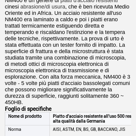
NM400 è un genere di
piatti d'acciaio resistenti
cinesi
abrasione/di usura
, che è ben ricevuta Medio
Oriente ed in Africa. Un acciaio resistente all'uso
NM400 era laminato a caldo e poi i piatti erano
trattati termicamente estiguendo diretta e
temperando e riscaldano l'estinzione e la tempera
delle tecniche, rispettivamente. La prova di urto è
stata effettuata con un tester fornito di impatto. La
superficie di frattura e della microstruttura è stata
studiata tramite una combinazione di microscopia,
di metodi ottici di microscopia elettronica di
microscopia elettronica di trasmissione e di
esplorazione. Con alta forza meccanica, NM400 è 3
volte - 5 volte più piatti d'acciaio bassolegati comuni
che possono migliorare significativamente la
durezza di superficie, raggiunti solitamente 360 ~
450HB.
Foglio di specifiche
Nome di prodotto
Piatto d'acciaio resistente all'uso 500 resis
alta qualità dalla Germania
Norma
AISI, ASTM, EN, BS, GB, BACCANO, JIS