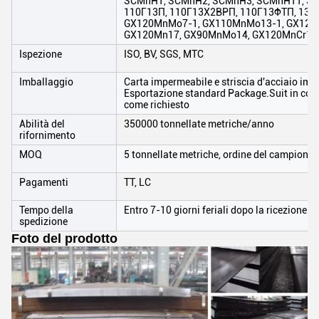
SCMnH1, SCMnH2, SCMnH3, SCMnH11, S
110Г13П, 110Г13X2BPП, 110Г13ФTП, 130
GX120MnMo7-1, GX110MnMo13-1, GX120M
GX120Mn17, GX90MnMo14, GX120MnCr17
Ispezione
ISO, BV, SGS, MTC
Imballaggio
Carta impermeabile e striscia d'acciaio imb
Esportazione standard Package.Suit in condizi
come richiesto
Abilità del
350000 tonnellate metriche/anno
rifornimento
MOQ
5 tonnellate metriche, ordine del campione
Pagamenti
TT, LC
Tempo della
Entro 7-10 giorni feriali dopo la ricezione d
spedizione
Foto del prodotto