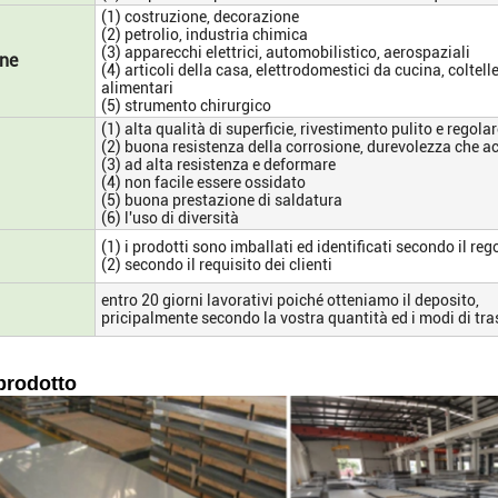
(1) costruzione, decorazione
(2) petrolio, industria chimica
(3) apparecchi elettrici, automobilistico, aerospaziali
one
(4) articoli della casa, elettrodomestici da cucina, coltelle
alimentari
(5) strumento chirurgico
(1) alta qualità di superficie, rivestimento pulito e regola
(2) buona resistenza della corrosione, durevolezza che ac
(3) ad alta resistenza e deformare
(4) non facile essere ossidato
(5) buona prestazione di saldatura
(6) l'uso di diversità
(1) i prodotti sono imballati ed identificati secondo il r
(2) secondo il requisito dei clienti
entro 20 giorni lavorativi poiché otteniamo il deposito,
pricipalmente secondo la vostra quantità ed i modi di tra
prodotto