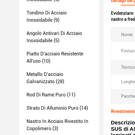
Dettagli del
Tondino Di Acciaio
Evidenziare:
nastro a fre
Inossidabile
(9)
Angolo Antivari Di Acciaio
Nome:
Inossidabile
(5)
Finitur
Piatto D'acciaio Resistente
All'uso
(10)
Tecnica
Metallo D'acciaio
Galvanizzato
(28)
Lunghe
Rod Di Rame Puro
(11)
Pacche
Strato Di Alluminio Puro
(14)
Rivestimento
Nastro In Acciaio Rivestito In
Descrizio
Copolimero
(3)
SUS di AS