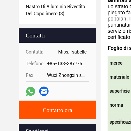
laminati 
Lo strato 
Nastro Di Alluminio Rivestito
piegato fa
Del Copolimero
(3)
popolari. 
puntinatur
servizio r
Contatti
certificat
Foglio di 
Contatti:
Miss. Isabelle
merce
Telefono:
+86-133-3877-5875
Fax:
Wuxi Zhongxin special steel co.,
materiale
superficie
norma
Contatto ora
specificaz