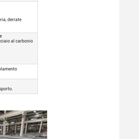
ria, derrate
re
ciaio al carbonio
egolamento
sporto.