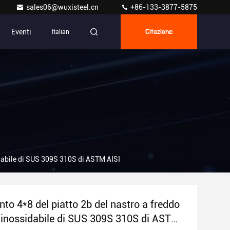
sales06@wuxisteel.cn
+86-133-3877-5875
Eventi
Italian
Citazione
sidabile di SUS 309S 310S di ASTM AISI
to 4*8 del piatto 2b del nastro a freddo
o inossidabile di SUS 309S 310S di ASTM