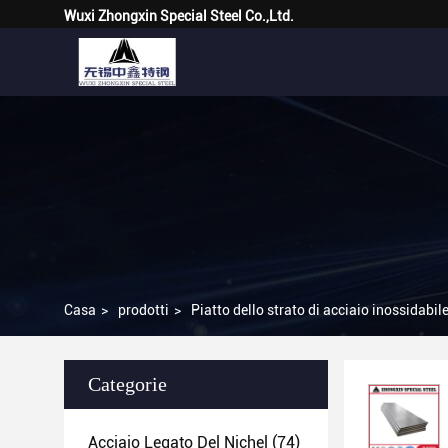
Wuxi Zhongxin Special Steel Co.,Ltd.
Casa
>
prodotti
>
Piatto dello strato di acciaio inossidabil
Categorie
Acciaio Legato Del Nichel
(74)