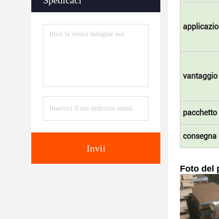
Spedicaci
applicazi
vantaggio
pacchetto
consegna
Invii
Foto del 