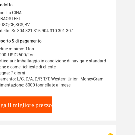
rodotto
ine: La CINA
O,BAOSTEEL
e: ISO,CE,SGS,BV
ello: Ss 304 321 316 904 310 301 307
asporto & di pagamento
rdine minimo: 1ton
1000-USD2500/Ton
ticolari: Imballaggio in condizione di navigare standard
one o come richieste di cliente
egna: 7 giorni
gamento: L/C, D/A, D/P, T/T, Western Union, MoneyGram
limentazione: 8000 tonnellate al mese
ga il migliore prezzo