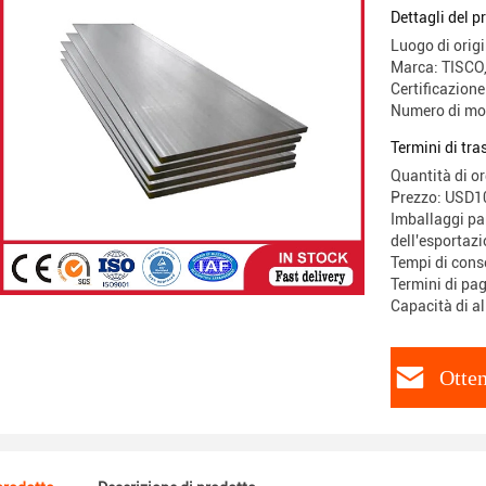
AISI
Dettagli del p
Luogo di orig
Marca: TISC
Certificazion
Numero di mod
Termini di tr
Quantità di o
Prezzo: USD
Imballaggi par
dell'esportazi
Tempi di cons
Termini di pa
Capacità di a
Otten