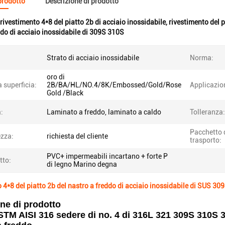
 prodotto
Descrizione di prodotto
rivestimento 4*8 del piatto 2b di acciaio inossidabile
,
rivestimento del p
ddo di acciaio inossidabile di 309S 310S
Strato di acciaio inossidabile
Norma:
oro di
a superficia:
2B/BA/HL/NO.4/8K/Embossed/Gold/Rose
Applicazio
Gold /Black
:
Laminato a freddo, laminato a caldo
Tolleranza:
Pacchetto 
zza:
richiesta del cliente
trasporto:
PVC+ impermeabili incartano + forte P
tto:
di legno Marino degna
 4*8 del piatto 2b del nastro a freddo di acciaio inossidabile di SUS 3
ne di prodotto
TM AISI 316 sedere di no. 4 di 316L 321 309S 310S 31