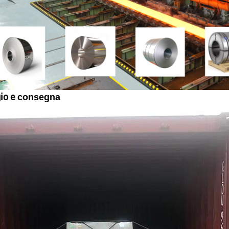
io e
consegna