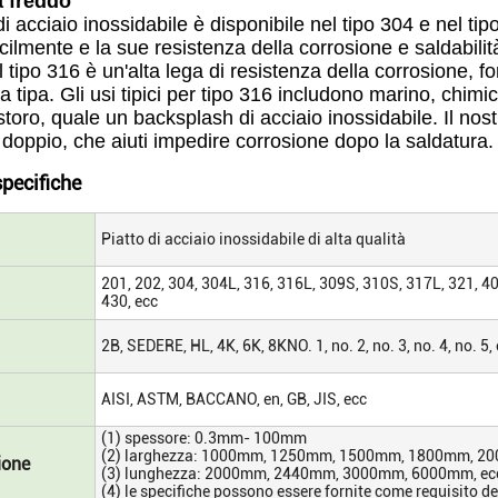
a freddo
di acciaio inossidabile è disponibile nel tipo 304 e nel ti
cilmente e la sue resistenza della corrosione e saldabilit
Il tipo 316 è un'alta lega di resistenza della corrosione, 
a tipa. Gli usi tipici per tipo 316 includono marino, chimico
istoro, quale un backsplash di acciaio inossidabile. Il nos
o doppio, che aiuti impedire corrosione dopo la saldatura.
specifiche
Piatto di acciaio inossidabile di alta qualità
201, 202, 304, 304L, 316, 316L, 309S, 310S, 317L, 321, 40
430, ecc
2B, SEDERE, HL, 4K, 6K, 8KNO. 1, no. 2, no. 3, no. 4, no. 5,
AISI, ASTM, BACCANO, en, GB, JIS, ecc
(1) spessore: 0.3mm- 100mm
(2) larghezza: 1000mm, 1250mm, 1500mm, 1800mm, 20
ione
(3) lunghezza: 2000mm, 2440mm, 3000mm, 6000mm, ec
(4) le specifiche possono essere fornite come requisito dei