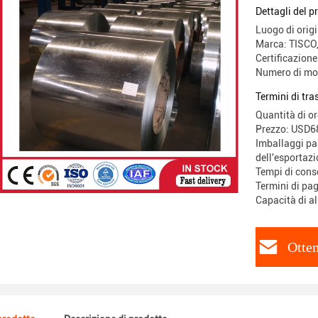
1.5mm
Dettagli del p
Luogo di orig
Marca: TISC
Certificazion
Numero di mo
Termini di tr
Quantità di o
Prezzo: USD
Imballaggi par
dell'esportazi
Tempi di cons
Termini di pa
Capacità di a
Otten