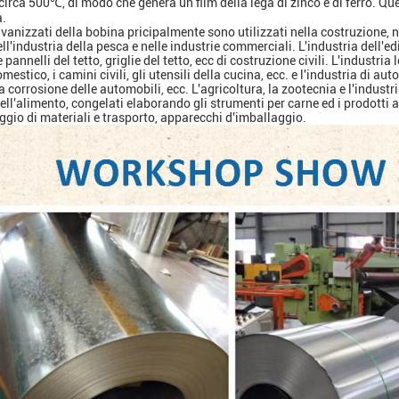
circa 500℃, di modo che genera un film della lega di zinco e di ferro.
Que
à.
lvanizzati della bobina pricipalmente sono utilizzati nella costruzione, ne
ll'industria della pesca e nelle industrie commerciali.
L'industria dell'ed
 pannelli del tetto, griglie del tetto, ecc di costruzione civili.
L'industria 
omestico, i camini civili, gli utensili della cucina, ecc. e l'industria di a
la corrosione delle automobili, ecc.
L'agricoltura, la zootecnia e l'indus
ell'alimento, congelati elaborando gli strumenti per carne ed i prodotti 
gio di materiali e trasporto, apparecchi d'imballaggio.