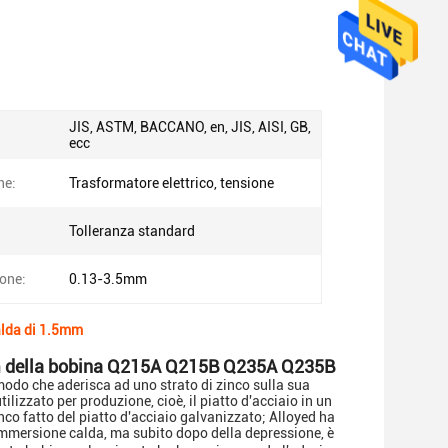
JIS, ASTM, BACCANO, en, JIS, AISI, GB,
ecc
ne:
Trasformatore elettrico, tensione
Tolleranza standard
ione:
0.13-3.5mm
alda di 1.5mm
mm della bobina Q215A Q215B Q235A Q235B
modo che aderisca ad uno strato di zinco sulla sua
lizzato per produzione, cioè, il piatto d'acciaio in un
nco fatto del piatto d'acciaio galvanizzato;
Alloyed ha
a immersione calda, ma subito dopo della depressione, è