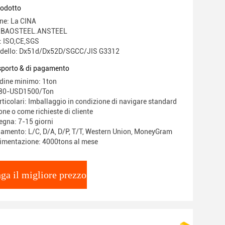
rodotto
ine: La CINA
O,BAOSTEEL.ANSTEEL
e: ISO,CE,SGS
dello: Dx51d/Dx52D/SGCC/JIS G3312
asporto & di pagamento
rdine minimo: 1ton
680-USD1500/Ton
ticolari: Imballaggio in condizione di navigare standard
one o come richieste di cliente
egna: 7-15 giorni
gamento: L/C, D/A, D/P, T/T, Western Union, MoneyGram
limentazione: 4000tons al mese
ga il migliore prezzo