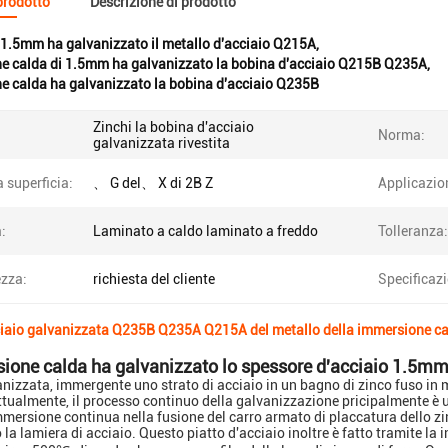
 prodotto
Descrizione di prodotto
1.5mm ha galvanizzato il metallo d'acciaio Q215A
,
ne calda di 1.5mm ha galvanizzato la bobina d'acciaio Q215B Q235A
,
e calda ha galvanizzato la bobina d'acciaio Q235B
Zinchi la bobina d'acciaio
Norma:
galvanizzata rivestita
a superficia:
、 G del、 X di 2B Z
Applicazio
:
Laminato a caldo laminato a freddo
Tolleranza:
zza:
richiesta del cliente
Specificaz
ciaio galvanizzata Q235B Q235A Q215A del metallo della immersione c
ione calda ha galvanizzato lo spessore d'acciaio 1.5
nizzata, immergente uno strato di acciaio in un bagno di zinco fuso in 
ttualmente, il processo continuo della galvanizzazione pricipalmente è uti
immersione continua nella fusione del carro armato di placcatura dello zi
 la lamiera di acciaio.
Questo piatto d'acciaio inoltre è fatto tramite l