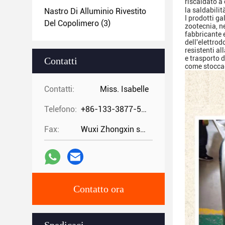
riscaldato a 
la saldabilit
Nastro Di Alluminio Rivestito
I prodotti ga
Del Copolimero
(3)
zootecnia, ne
fabbricante e
dell'elettrod
resistenti al
e trasporto d
Contatti
come stoccag
Contatti:
Miss. Isabelle
Telefono:
+86-133-3877-5875
Fax:
Wuxi Zhongxin special steel co.,
Contatto ora