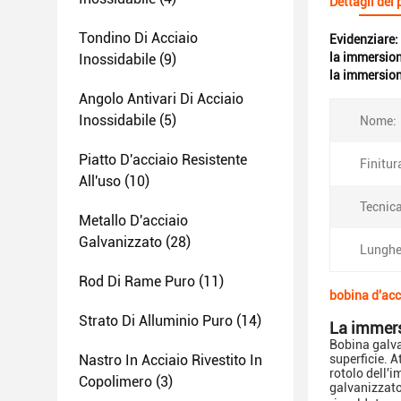
Dettagli del
Tondino Di Acciaio
Evidenziare:
la immersio
Inossidabile
(9)
la immersion
Angolo Antivari Di Acciaio
Inossidabile
(5)
Nome:
Piatto D'acciaio Resistente
Finitur
All'uso
(10)
Tecnica
Metallo D'acciaio
Galvanizzato
(28)
Lunghe
Rod Di Rame Puro
(11)
bobina d'ac
Strato Di Alluminio Puro
(14)
La immers
Bobina galva
Nastro In Acciaio Rivestito In
superficie.
A
rotolo dell'
Copolimero
(3)
galvanizzato