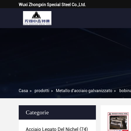
Wuxi Zhongxin Special Steel Co.,Ltd.
Casa
>
prodotti
>
Metallo d'acciaio galvanizzato
>
bobin
Categorie
Acciaio Legato Del Nichel
(74)