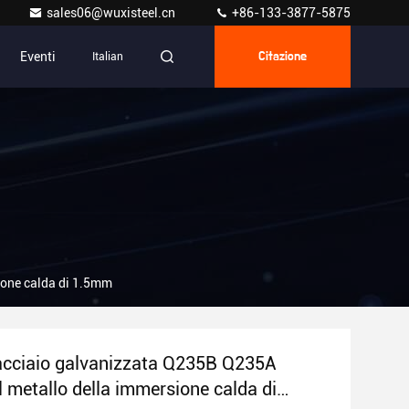
sales06@wuxisteel.cn
+86-133-3877-5875
Eventi
Italian
Citazione
ione calda di 1.5mm
acciaio galvanizzata Q235B Q235A
 metallo della immersione calda di