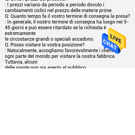
: I prezzi variano da periodo a periodo dovuto i
cambiamenti ciclici nel prezzo delle materie prime.
Q: Quanto tempo fa il vostro termine di consegna la presa?
: In generale, il nostro termine di consegna ha luogo nei 5-
45 giorni e può essere ritardato se la richiesta è
estremamente
le circostanze grandi o speciali accadono.
Q: Posso visitare la vostra posizione?
: Naturalmente, accogliamo favorevolmente i clienti da
ogni parte del mondo per visitare la nostra fabbrica.
Tuttavia, alcuni
delle piante non sia aperto al pubblico.
Q: Fa il prodotto hanno ispezione di qualità prima del
carico?
: Naturalmente, tutti i nostri prodotti sono provati
rigorosamente a qualità prima dell'imballaggio ed
incompetente
i prodotti si distruggeranno. Forniamo tutta l'ispezione
originale dei terzi del certificato e di sostegno di prova del
mulino.
Q: Come imballare i prodotti?
: Lo strato interno ha uno strato esterno di carta
impermeabile con ferro che imballa ed è riparato con una