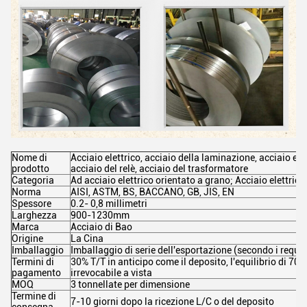
Nome di
Acciaio elettrico, acciaio della laminazione, acciaio elettr
prodotto
acciaio del relè, acciaio del trasformatore
Categoria
Ad acciaio elettrico orientato a grano; Acciaio elettric
Norma
AISI, ASTM, BS, BACCANO, GB, JIS, EN
Spessore
0.2- 0,8 millimetri
Larghezza
900-1230mm
Marca
Acciaio di Bao
Origine
La Cina
Imballaggio
Imballaggio di serie dell'esportazione (secondo i requisi
Termini di
30% T/T in anticipo come il deposito, l'equilibrio di 70
pagamento
irrevocabile a vista
MOQ
3 tonnellate per dimensione
Termine di
7-10 giorni dopo la ricezione L/C o del deposito
consegna