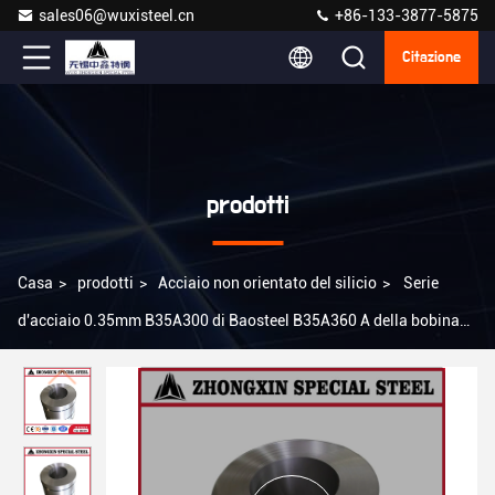
sales06@wuxisteel.cn
+86-133-3877-5875
Citazione
prodotti
Casa
>
prodotti
>
Acciaio non orientato del silicio
>
Serie
d'acciaio 0.35mm B35A300 di Baosteel B35A360 A della bobina
del silicio elettrico B35A440