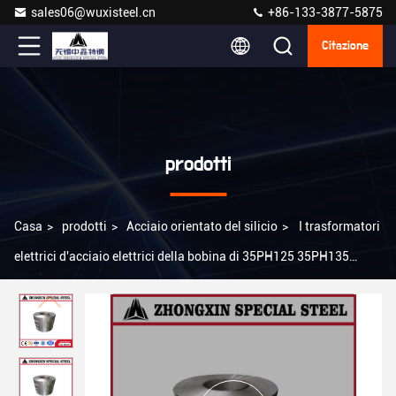
sales06@wuxisteel.cn
+86-133-3877-5875
Citazione
prodotti
Casa
>
prodotti
>
Acciaio orientato del silicio
>
I trasformatori
elettrici d'acciaio elettrici della bobina di 35PH125 35PH135
23PHD080 i trasformatori di misura 0.05µM