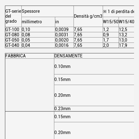
GT-serie
Spessore
※ 1 di perdita del
del
Densità g/cm3
grado
millimetro
in
W15/50
W15/400
GT-100
0,10
0,0039
7,65
1,2
12,5
GT-080
0,08
0,0031
7,65
0,9
13,2
GT-050
0,05
0,0020
7,65
1,7
13,0
GT-040
0,04
0,0016
7,65
2,0
17,9
FABBRICA
DENSAMENTE
0.10mm
0.15mm
0.20mm
0.23mm
0.15mm
0.20mm