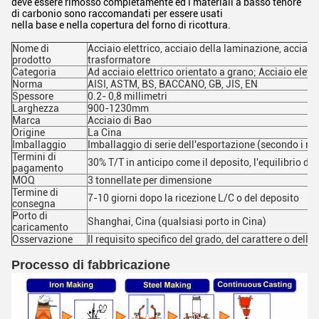
deve essere rimosso completamente ed i materiali a basso tenore
di carbonio sono raccomandati per essere usati
nella base e nella copertura del forno di ricottura.
Nome di
Acciaio elettrico, acciaio della laminazione, acciaio el
prodotto
trasformatore
Categoria
Ad acciaio elettrico orientato a grano; Acciaio elett
Norma
AISI, ASTM, BS, BACCANO, GB, JIS, EN
Spessore
0.2- 0,8 millimetri
Larghezza
900-1230mm
Marca
Acciaio di Bao
Origine
La Cina
Imballaggio
Imballaggio di serie dell'esportazione (secondo i req
Termini di
30% T/T in anticipo come il deposito, l'equilibrio di
pagamento
MOQ
3 tonnellate per dimensione
Termine di
7-10 giorni dopo la ricezione L/C o del deposito
consegna
Porto di
Shanghai, Cina (qualsiasi porto in Cina)
caricamento
Osservazione
Il requisito specifico del grado, del carattere o dell
Processo di fabbricazione