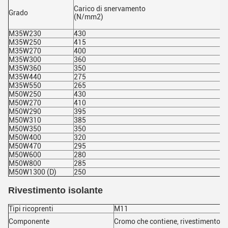
U
Carico di snervamento
-
Grado
(N/mm2)
M35W230
430
M35W250
415
M35W270
400
M35W300
360
M35W360
350
M35W440
275
M35W550
265
M50W250
430
M50W270
410
M50W290
395
M50W310
385
M50W350
350
M50W400
320
M50W470
295
M50W600
280
M50W800
285
M50W1300 (D)
250
Rivestimento isolante
Tipi ricoprenti
M11
Componente
Cromo che contiene, rivestimento o