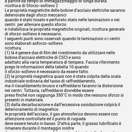
a partire da tempo di immagazzinaggio di lunga durata.
ricottura di Sforzo-sollievo 2
Le proprietà magnetiche delle bobine d'acciaio elettriche saranno
deteriorate dagli sforzi meccanici
quando è stato tosato e perforato stato nelle laminazioni o nei
centri. per alleviare questo sforzo
e ristabilisca le proprietà magnetiche originali, ricottura generale
di sforzo-sollievo è necessario.
I seguenti punti sono osservati quando le laminazioni o i centri
sono elaborati asforzo-sollievo
ricottura.
(1) là è genere due di film del rivestimento da utilizzare nelle
bobine d'acciaio elettriche di CSCI e sono
adattato alla varia temperatura di tempera. Faccia riferimento
prego le informazioni della tabella 10 quando
il sforzo-sollievo è necessario da essere fatto.
(2) la proprietà magnetica quasi non è stata colpita dalla scala
industriale ordinaria del tasso di raffreddamento,
ma il riscaldamento brusco e raffreddarsi faranno la distorsione
nei centri. Tuttavia, raffreddarsi dovrebbe essere
preso finché non raggiunga 350˚C in modo che nessuno sforzo si
presenti in materiale.
(3) dalla decarburazione e dall'eccessiva ossidazione colpirà il
deterioramento di magnetico
le proprietà dell'acciaio, il gas atmosferico devono essere con
attenzione controllate ed il punto di rugiada
deve essere tenuto in basso. D'altra parte, il grasso lubrificato è
rimanere durante il montaggio inoltre