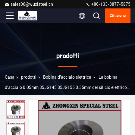
sales06@wuxisteel.cn
+86-133-3877-5875
Citazione
prodotti
Casa
>
prodotti
>
Bobina d'acciaio elettrica
>
La bobina
d'acciaio 0.05mm 35JG145 35JG155 0.35mm del silicio elettrico
di CRGO per trasforma