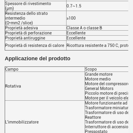
Spessore di rivestimento
0.7~1.5
(μm)
Resistenza dello strato
intermedio
≥100
(Ω•mm2 /slice)
Proprietà adesiva
Classe A o classe B
Proprietà di perforazione
Eccellente
Proprietà antiruggine
Eccellente
Proprietà di resistenza di calore
Ricottura resistente a 750 C, protez
Applicazione del prodotto
Campo
Scopo
Grande motore
Motore medio
Motore del compressore
Rotativa
General Motors
Piccolo motore di precisi
Motore per il veicolo elett
Motore funzionante ad al
Trasformatore miniatura d
Trasformatore di uso dell
Reattore
L'immobilizzatore
Trasformatore di uso dell
Interruttore di accensione
Pressostato