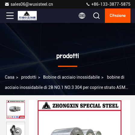
sales06@wuxisteel.cn
+86-133-3877-5875
Citazione
prodotti
Casa
>
prodotti
>
Bobine di acciaio inossidabile
>
bobine di
acciaio inossidabile di 2B NO.1 NO.3 304 per coprire strato ASME
SA-240 JIS G 4305