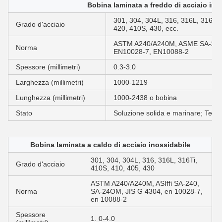
Bobina laminata a freddo di acciaio ino
301, 304, 304L, 316, 316L, 316Ti,
Grado d'acciaio
420, 410S, 430, ecc.
ASTM A240/A240M, ASME SA-240/
Norma
EN10028-7, EN10088-2
Spessore (millimetri)
0.3-3.0
Larghezza (millimetri)
1000-1219
Lunghezza (millimetri)
1000-2438 o bobina
Stato
Soluzione solida e marinare; Tem
Bobina laminata a caldo di acciaio inossidabile
301, 304, 304L, 316, 316L, 316Ti,
Grado d'acciaio
410S, 410, 405, 430
ASTM A240/A240M, ASIffi SA-240,
Norma
SA-24OM, JIS G 4304, en 10028-7,
en 10088-2
Spessore
1. 0-4.0