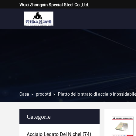
Wuxi Zhongxin Special Steel Co.,Ltd.
Casa
>
prodotti
>
Piatto dello strato di acciaio inossidabil
Categorie
Acciaio Legato Del Nichel
(74)