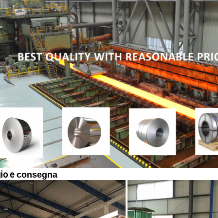
io e
consegna