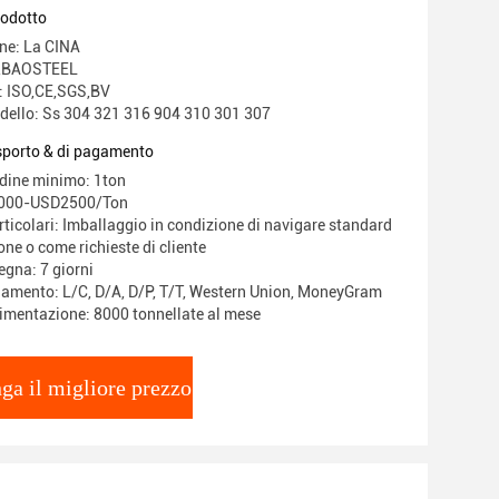
rodotto
ine: La CINA
O,BAOSTEEL
e: ISO,CE,SGS,BV
ello: Ss 304 321 316 904 310 301 307
asporto & di pagamento
rdine minimo: 1ton
1000-USD2500/Ton
ticolari: Imballaggio in condizione di navigare standard
one o come richieste di cliente
egna: 7 giorni
gamento: L/C, D/A, D/P, T/T, Western Union, MoneyGram
limentazione: 8000 tonnellate al mese
ga il migliore prezzo