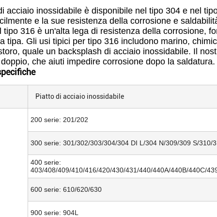
di acciaio inossidabile è disponibile nel tipo 304 e nel ti
cilmente e la sue resistenza della corrosione e saldabilit
Il tipo 316 è un'alta lega di resistenza della corrosione, 
a tipa. Gli usi tipici per tipo 316 includono marino, chimico
istoro, quale un backsplash di acciaio inossidabile. Il nos
o doppio, che aiuti impedire corrosione dopo la saldatura.
specifiche
Piatto di acciaio inossidabile
200 serie: 201/202
300 serie: 301/302/303/304/304 DI L/304 N/309/309 S/310/
400 serie:
403/408/409/410/416/420/430/431/440/440A/440B/440C/43
600 serie: 610/620/630
900 serie: 904L