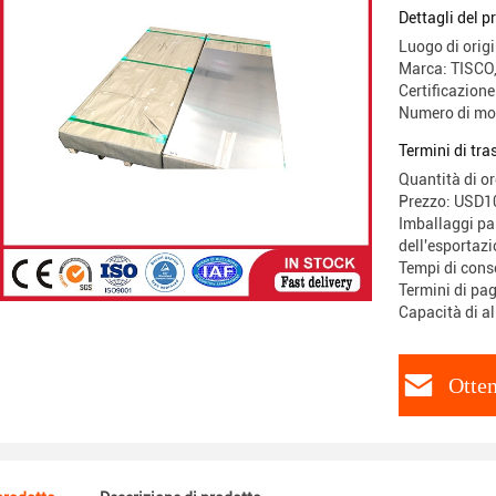
Dettagli del p
Luogo di orig
Marca: TISC
Certificazion
Numero di mod
Termini di tr
Quantità di o
Prezzo: USD
Imballaggi par
dell'esportazi
Tempi di cons
Termini di pa
Capacità di a
Otten