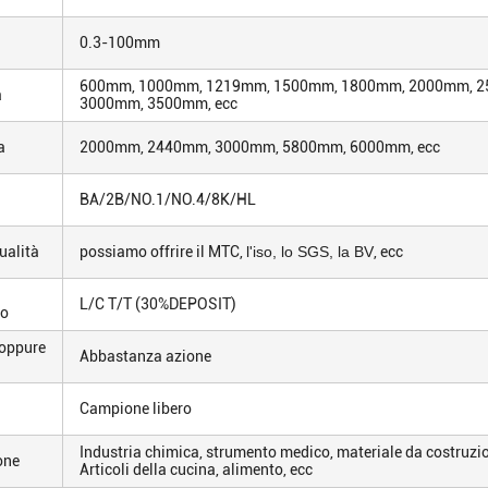
0.3-100mm
600mm, 1000mm, 1219mm, 1500mm, 1800mm, 2000mm, 
a
3000mm, 3500mm, ecc
a
2000mm, 2440mm, 3000mm, 5800mm, 6000mm, ecc
BA/2B/NO.1/NO.4/8K/HL
ualità
possiamo offrire il MTC,
l'iso, lo SGS, la BV
, ecc
L/C T/T (30%DEPOSIT)
o
 oppure
Abbastanza azione
Campione libero
Industria chimica, strumento medico, materiale da costruzio
one
Articoli della cucina, alimento, ecc