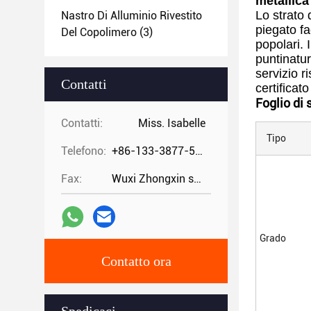
metallica
Lo strato 
Nastro Di Alluminio Rivestito
piegato fa
Del Copolimero
(3)
popolari. 
puntinatur
servizio r
Contatti
certificat
Foglio di 
Contatti:
Miss. Isabelle
Tipo
Telefono:
+86-133-3877-5875
Fax:
Wuxi Zhongxin special steel co.,
Grado
Contatto ora