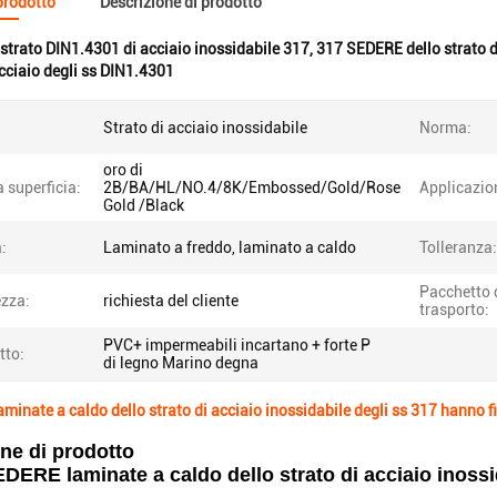
 prodotto
Descrizione di prodotto
strato DIN1.4301 di acciaio inossidabile 317
,
317 SEDERE dello strato di
cciaio degli ss DIN1.4301
Strato di acciaio inossidabile
Norma:
oro di
a superficia:
2B/BA/HL/NO.4/8K/Embossed/Gold/Rose
Applicazio
Gold /Black
:
Laminato a freddo, laminato a caldo
Tolleranza:
Pacchetto 
zza:
richiesta del cliente
trasporto:
PVC+ impermeabili incartano + forte P
tto:
di legno Marino degna
minate a caldo dello strato di acciaio inossidabile degli ss 317 hanno 
ne di prodotto
DERE laminate a caldo dello strato di acciaio inossi