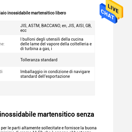
ciaio inossidabile martensitico libero
JIS, ASTM, BACCANO, en, JIS, AISI, GB,
ecc
I bulloni degli utensili della cucina
ne:
delle lame del vapore della coltelleria e
di turbina a gas, i
Tolleranza standard
di
Imballaggio in condizione di navigare
standard dell'esportazione
o inossidabile martensitico senza
o per le parti altamente sollecitate e fornisce la buona