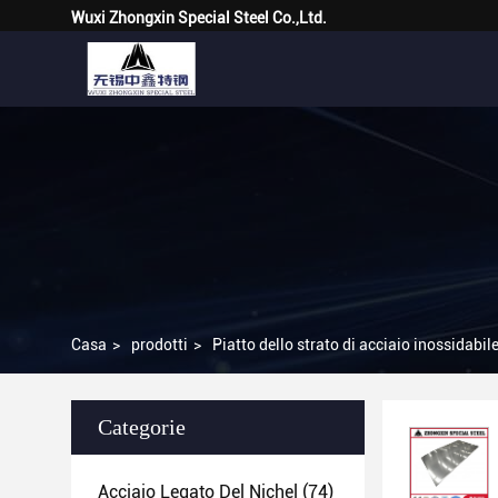
Wuxi Zhongxin Special Steel Co.,Ltd.
Casa
>
prodotti
>
Piatto dello strato di acciaio inossidabil
Categorie
Acciaio Legato Del Nichel
(74)