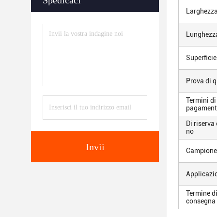
Spedicaci
Larghezz
Lunghezz
Superficie
Prova di q
Termini di
pagament
Di riserva
no
Invii
Campione
Applicazi
Termine d
consegna