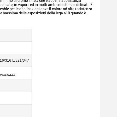
 un minimo di cromo 11,5% che è appena abbastanza
elicate, in vapore ed in molti ambienti chimici delicati. È
eable per le applicazioni dove il calore ad alta resistenza
one massima delle esposizioni della lega 410 quando è
316/316 L/321/347
9/443/444