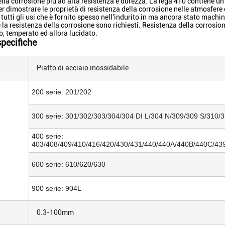
ella corrosione più ad alta resistenza e durezza. La lega 410 contiene
er dimostrare le proprietà di resistenza della corrosione nelle atmosfere d
tutti gli usi che è fornito spesso nell'indurito in ma ancora stato machin
 la resistenza della corrosione sono richiesti. Resistenza della corrosi
o, temperato ed allora lucidato.
specifiche
Piatto di acciaio inossidabile
200 serie: 201/202
300 serie: 301/302/303/304/304 DI L/304 N/309/309 S/310/
400 serie:
403/408/409/410/416/420/430/431/440/440A/440B/440C/43
600 serie: 610/620/630
900 serie: 904L
0.3-100mm