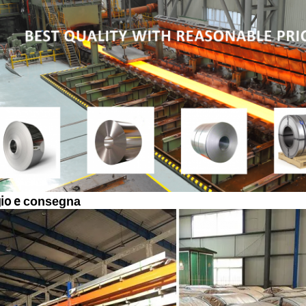
io e
consegna