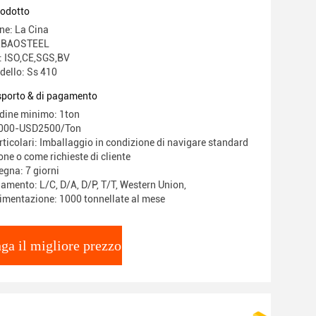
rodotto
ne: La Cina
O,BAOSTEEL
e: ISO,CE,SGS,BV
ello: Ss 410
asporto & di pagamento
rdine minimo: 1ton
1000-USD2500/Ton
ticolari: Imballaggio in condizione di navigare standard
one o come richieste di cliente
egna: 7 giorni
amento: L/C, D/A, D/P, T/T, Western Union,
limentazione: 1000 tonnellate al mese
ga il migliore prezzo