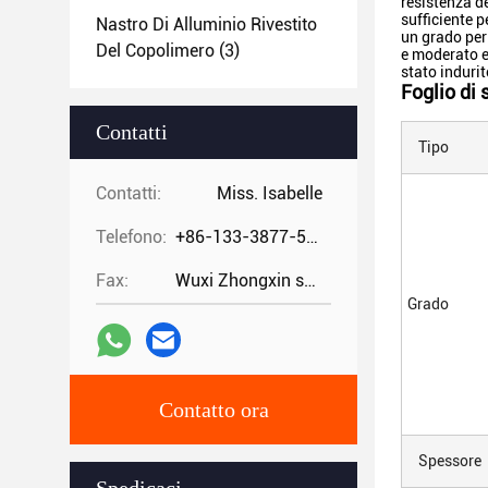
resistenza d
sufficiente p
Nastro Di Alluminio Rivestito
un grado per 
Del Copolimero
(3)
e moderato e
stato indurit
Foglio di 
Contatti
Tipo
Contatti:
Miss. Isabelle
Telefono:
+86-133-3877-5875
Fax:
Wuxi Zhongxin special steel co.,
Grado
Contatto ora
Spessore