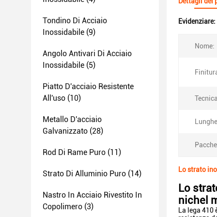
Dettagli del
Tondino Di Acciaio
Evidenziare:
Inossidabile
(9)
Nome:
Angolo Antivari Di Acciaio
Inossidabile
(5)
Finitur
Piatto D'acciaio Resistente
All'uso
(10)
Tecnica
Metallo D'acciaio
Lunghe
Galvanizzato
(28)
Pacche
Rod Di Rame Puro
(11)
Lo strato ino
Strato Di Alluminio Puro
(14)
Lo strat
Nastro In Acciaio Rivestito In
nichel 
Copolimero
(3)
La lega 410 è