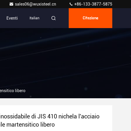
sales06@wuxisteel.cn
+86-133-3877-5875
Eventi
Italian
Citazione
ensitico libero
inossidabile di JIS 410 nichela l'acciaio
le martensitico libero