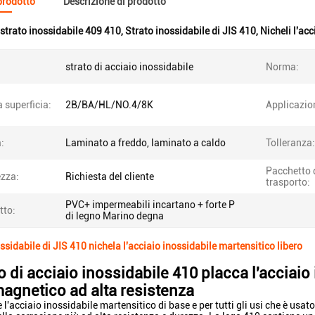
 prodotto
Descrizione di prodotto
strato inossidabile 409 410
,
Strato inossidabile di JIS 410
,
Nicheli l'ac
strato di acciaio inossidabile
Norma:
a superficia:
2B/BA/HL/NO.4/8K
Applicazio
:
Laminato a freddo, laminato a caldo
Tolleranza:
Pacchetto 
zza:
Richiesta del cliente
trasporto:
PVC+ impermeabili incartano + forte P
tto:
di legno Marino degna
ssidabile di JIS 410 nichela l'acciaio inossidabile martensitico libero
o di acciaio inossidabile 410 placca l'acciai
magnetico ad alta resistenza
 l'acciaio inossidabile martensitico di base e per tutti gli usi che è usat