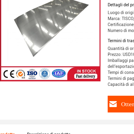
Dettagli del p
Luogo di origi
Marca: TISC
Certificazion
Numero di mod
Termini di tr
Quantità di o
Prezzo: USD
Imballaggi par
dell'esportazi
Tempi di cons
Termini di pag
Capacità di a
Otten