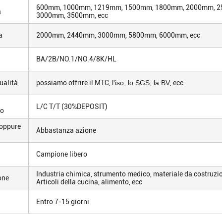
600mm, 1000mm, 1219mm, 1500mm, 1800mm, 2000mm, 
a
3000mm, 3500mm, ecc
a
2000mm, 2440mm, 3000mm, 5800mm, 6000mm, ecc
BA/2B/NO.1/NO.4/8K/HL
ualità
possiamo offrire il MTC,
l'iso, lo SGS, la BV
, ecc
L/C T/T (30%DEPOSIT)
o
 oppure
Abbastanza azione
Campione libero
Industria chimica, strumento medico, materiale da costruzio
one
Articoli della cucina, alimento, ecc
i
Entro 7-15 giorni