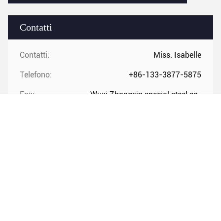
Contatti
Contatti:
Miss. Isabelle
Telefono:
+86-133-3877-5875
Fax:
Wuxi Zhongxin special steel co.,
Contatto ora
Spedicaci