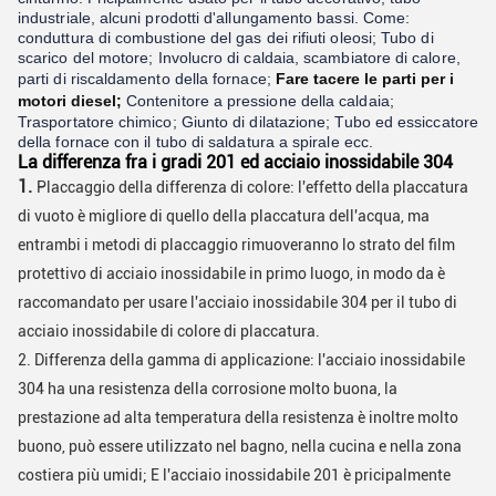
industriale, alcuni prodotti d'allungamento bassi.
Come:
conduttura di combustione del gas dei rifiuti oleosi;
Tubo di
scarico del motore;
Involucro di caldaia, scambiatore di calore,
parti di riscaldamento della fornace;
Fare tacere le parti per i
motori diesel;
Contenitore a pressione della caldaia;
Trasportatore chimico;
Giunto di dilatazione;
Tubo ed essiccatore
della fornace con il tubo di saldatura a spirale ecc.
La differenza fra i gradi 201 ed acciaio inossidabile 304
1.
Placcaggio della differenza di colore:
l'effetto della placcatura
di vuoto è migliore di quello della placcatura dell'acqua, ma
entrambi i metodi di placcaggio rimuoveranno lo strato del film
protettivo di acciaio inossidabile in primo luogo, in modo da è
raccomandato per usare l'acciaio inossidabile 304 per il tubo di
acciaio inossidabile di colore di placcatura.
2.
Differenza della gamma di applicazione: l'acciaio inossidabile
304 ha una resistenza della corrosione molto buona, la
prestazione ad alta temperatura della resistenza è inoltre molto
buono, può essere utilizzato nel bagno, nella cucina e nella zona
costiera più umidi;
E l'acciaio inossidabile 201 è pricipalmente